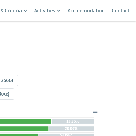
& Criteria
Activities
Accommodation
Contact
 2566)
ยนรู้
18.75%
20.00%
24.59%