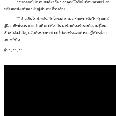
* หากคุณมีเป้าหมายเดียวกัน หากคุณมีใจรักในวิทยาศาสตร์ เรา
พร้อมจะส่งเสริมคุณไปสู่เส้นทางที่วาดฝัน
** ก้าวเดินไปด้วยกัน กับโครงการ วมว. บ่มเพาะนักวิทย์รุ่นเยาว์
สู่มืออาชีพในอนาคต ก้าวเดินไปด้วยกัน มาร่วมกันสร้างองค์ความรู้ใหม่
เป็นกำลังสำคัญ ผลักดันประเทศไทย ให้แข่งขันและดำรงอยู่ได้บนโลก
อย่างยั่งยืน
ซ้ำ * , ** , **