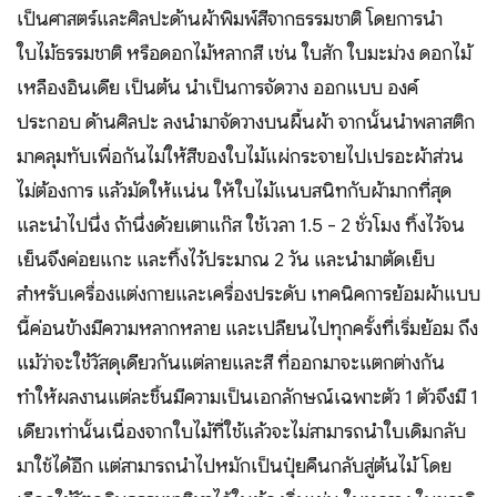
เป็นศาสตร์และศิลปะด้านผ้าพิมพ์สีจากธรรมชาติ โดยการนำ
ใบไม้ธรรมชาติ หรือดอกไม้หลากสี เช่น ใบสัก ใบมะม่วง ดอกไม้
เหลืองอินเดีย เป็นต้น นำเป็นการจัดวาง ออกแบบ องค์
ประกอบ ด้านศิลปะ ลงนำมาจัดวางบนผื้นผ้า จากนั้นนำพลาสติก
มาคลุมทับเพื่อกันไม่ให้สีของใบไม้แผ่กระจายไปเปรอะผ้าส่วน
ไม่ต้องการ แล้วมัดให้แน่น ให้ใบไม้แนบสนิทกับผ้ามากที่สุด
และนำไปนึ่ง ถ้านึ่งด้วยเตาแก๊ส ใช้เวลา 1.5 - 2 ชั่วโมง ทิ้งไว้จน
เย็นจึงค่อยแกะ และทิ้งไว้ประมาณ 2 วัน และนำมาตัดเย็บ
สำหรับเครื่องแต่งกายและเครื่องประดับ เทคนิคการย้อมผ้าแบบ
นี้ค่อนข้างมีความหลากหลาย และเปลียนไปทุกครั้งที่เริ่มย้อม ถึง
แม้ว่าจะใช้วัสดุเดียวกันแต่ลายและสี ที่ออกมาจะแตกต่างกัน
ทำให้ผลงานแต่ละชิ้นมีความเป็นเอกลักษณ์เฉพาะตัว 1 ตัวจึงมี 1
เดียวเท่านั้นเนื่องจากใบไม้ที่ใช้แล้วจะไม่สามารถนำใบเดิมกลับ
มาใช้ได้อีก แต่สามารถนำไปหมักเป็นปุ๋ยคืนกลับสู่ต้นไม้ โดย