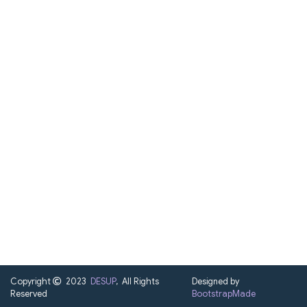
Copyright
2023
DESUP
, All Rights
Designed by
Reserved
BootstrapMade